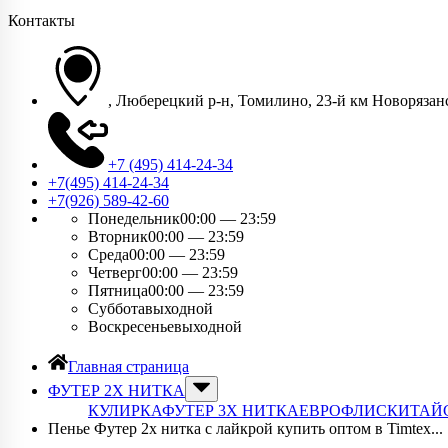
Контакты
, Люберецкий р-н, Томилино, 23-й км Новорязанс
+7 (495) 414-24-34
+7(495) 414-24-34​
+7(926) 589-42-60
Понедельник
00:00 — 23:59
Вторник
00:00 — 23:59
Среда
00:00 — 23:59
Четверг
00:00 — 23:59
Пятница
00:00 — 23:59
Суббота
выходной
Воскресенье
выходной
Главная страница
ФУТЕР 2Х НИТКА
КУЛИРКА
ФУТЕР 3Х НИТКА
ЕВРОФЛИС
КИТАЙ
Пенье Футер 2х нитка с лайкрой купить оптом в Timtex...