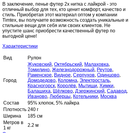
В заключение, пенье футер 2х нитка с лайкрой - это
отличный выбор для тех, кто ценит комфорт, качество и
стиль. Приобретая этот материал оптом у компании
Timtex, вы получаете возможность создать уникальные и
стильные вещи для себя или своих клиентов. Не
упустите шанс приобрести качественный футер по
выгодной цене!
Характеристики
Вид
Рулон
Жуковский
,
Октябрьский
,
Малаховка
,
Томилино
,
Железнодорожный
,
Реутов
,
Раменское
,
Видное
,
Серпухов
,
Одинцово
,
Город
Домодедово
,
Коломна
,
Электросталь
,
Красногорск
,
Королёв
,
Мытищи
,
Химки
,
Балашиха
,
Щёлково
,
Дзержинский
,
Садавод
,
Иваново
,
Люберцы
,
Котельники
,
Москва
Состав
95% хлопок, 5% лайкра
Плотность
240 г
Ширина
185 см
Метров в
2.2 м
1 кг