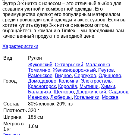
Футер 3-х нитка с начесом – это отличный выбор для
создания уютной и комфортной одежды. Его
преимущества делают его популярным материалом
среди производителей одежды и аксессуаров. Если вы
хотите купить футер 3-х нитка с начесом оптом,
обращайтесь в компанию Timtex – мы предложим вам
качественный продукт по выгодной цене.
Характеристики
Вид
Рулон
Жуковский
,
Октябрьский
,
Малаховка
,
Томилино
,
Железнодорожный
,
Реутов
,
Раменское
,
Видное
,
Серпухов
,
Одинцово
,
Город
Домодедово
,
Коломна
,
Электросталь
,
Красногорск
,
Королёв
,
Мытищи
,
Химки
,
Балашиха
,
Щёлково
,
Дзержинский
,
Садавод
,
Иваново
,
Люберцы
,
Котельники
,
Москва
Состав
80% хлопок, 20% пэ
Плотность
320 г
Ширина
185 см
Метров в
1.6м
1 кг