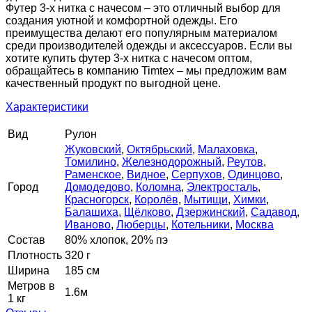
Футер 3-х нитка с начесом – это отличный выбор для
создания уютной и комфортной одежды. Его
преимущества делают его популярным материалом
среди производителей одежды и аксессуаров. Если вы
хотите купить футер 3-х нитка с начесом оптом,
обращайтесь в компанию Timtex – мы предложим вам
качественный продукт по выгодной цене.
Характеристики
Вид
Рулон
Жуковский
,
Октябрьский
,
Малаховка
,
Томилино
,
Железнодорожный
,
Реутов
,
Раменское
,
Видное
,
Серпухов
,
Одинцово
,
Город
Домодедово
,
Коломна
,
Электросталь
,
Красногорск
,
Королёв
,
Мытищи
,
Химки
,
Балашиха
,
Щёлково
,
Дзержинский
,
Садавод
,
Иваново
,
Люберцы
,
Котельники
,
Москва
Состав
80% хлопок, 20% пэ
Плотность
320 г
Ширина
185 см
Метров в
1.6м
1 кг