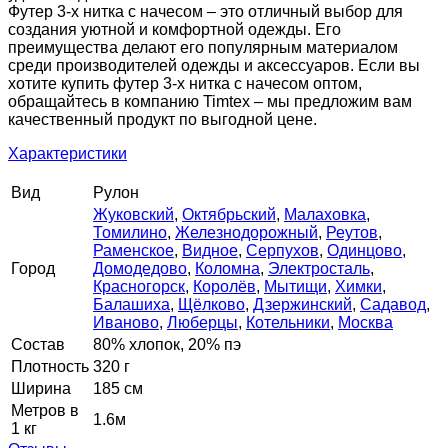
Футер 3-х нитка с начесом – это отличный выбор для
создания уютной и комфортной одежды. Его
преимущества делают его популярным материалом
среди производителей одежды и аксессуаров. Если вы
хотите купить футер 3-х нитка с начесом оптом,
обращайтесь в компанию Timtex – мы предложим вам
качественный продукт по выгодной цене.
Характеристики
Вид
Рулон
Жуковский
,
Октябрьский
,
Малаховка
,
Томилино
,
Железнодорожный
,
Реутов
,
Раменское
,
Видное
,
Серпухов
,
Одинцово
,
Город
Домодедово
,
Коломна
,
Электросталь
,
Красногорск
,
Королёв
,
Мытищи
,
Химки
,
Балашиха
,
Щёлково
,
Дзержинский
,
Садавод
,
Иваново
,
Люберцы
,
Котельники
,
Москва
Состав
80% хлопок, 20% пэ
Плотность
320 г
Ширина
185 см
Метров в
1.6м
1 кг