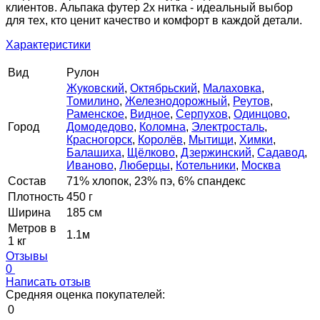
клиентов. Альпака футер 2х нитка - идеальный выбор
для тех, кто ценит качество и комфорт в каждой детали.
Характеристики
Вид
Рулон
Жуковский
,
Октябрьский
,
Малаховка
,
Томилино
,
Железнодорожный
,
Реутов
,
Раменское
,
Видное
,
Серпухов
,
Одинцово
,
Город
Домодедово
,
Коломна
,
Электросталь
,
Красногорск
,
Королёв
,
Мытищи
,
Химки
,
Балашиха
,
Щёлково
,
Дзержинский
,
Садавод
,
Иваново
,
Люберцы
,
Котельники
,
Москва
Состав
71% хлопок, 23% пэ, 6% спандекс
Плотность
450 г
Ширина
185 см
Метров в
1.1м
1 кг
Отзывы
0
Написать отзыв
Средняя оценка покупателей:
0