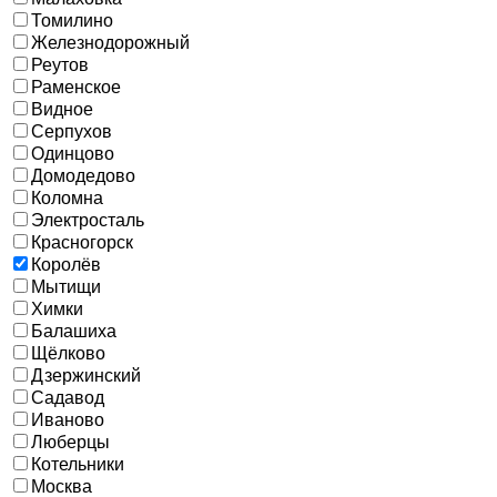
Томилино
Железнодорожный
Реутов
Раменское
Видное
Серпухов
Одинцово
Домодедово
Коломна
Электросталь
Красногорск
Королёв
Мытищи
Химки
Балашиха
Щёлково
Дзержинский
Садавод
Иваново
Люберцы
Котельники
Москва