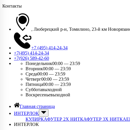
Контакты
, Люберецкий р-н, Томилино, 23-й км Новорязанс
+7 (495) 414-24-34
+7(495) 414-24-34​
+7(926) 589-42-60
Понедельник
00:00 — 23:59
Вторник
00:00 — 23:59
Среда
00:00 — 23:59
Четверг
00:00 — 23:59
Пятница
00:00 — 23:59
Суббота
выходной
Воскресенье
выходной
Главная страница
ИНТЕРЛОК
КУЛИРКА
ФУТЕР 2Х НИТКА
ФУТЕР 3Х НИТКА
Е
ИНТЕРЛОК