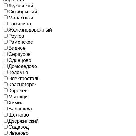
Жуковский
Октябрьский
Малаховка
Томилино
Железнодорожный
Реутов
Раменское
Видное
Серпухов
Одинцово
Домодедово
Коломна
Электросталь
Красногорск
Королёв
Мытищи
Химки
Балашиха
Щёлково
Дзержинский
Садавод
Иваново