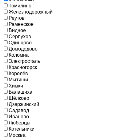
Томилино
Железнодорожный
Реутов
Раменское
Видное
Серпухов
Одинцово
Домодедово
Коломна
Электросталь
Красногорск
Королёв
Мытищи
Химки
Балашиха
Щёлково
Дзержинский
Садавод
Иваново
Люберцы
Котельники
Москва