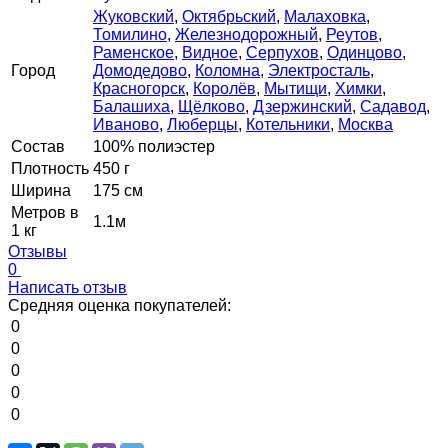
Жуковский
,
Октябрьский
,
Малаховка
,
Томилино
,
Железнодорожный
,
Реутов
,
Раменское
,
Видное
,
Серпухов
,
Одинцово
,
Город
Домодедово
,
Коломна
,
Электросталь
,
Красногорск
,
Королёв
,
Мытищи
,
Химки
,
Балашиха
,
Щёлково
,
Дзержинский
,
Садавод
,
Иваново
,
Люберцы
,
Котельники
,
Москва
Состав
100% полиэстер
Плотность
450 г
Ширина
175 см
Метров в
1.1м
1 кг
Отзывы
0
Написать отзыв
Средняя оценка покупателей:
0
0
0
0
0