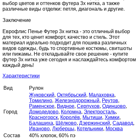
выбор цветов и оттенков футера 3х нитка, а также
различные виды отделки: петля, диагональ и другие.
Заключение
Еврофлис Пенье Футер 3х нитка - это отличный выбор
для тех, кто ценит комфорт, качество и стиль. Этот
материал идеально подходит для пошива различных
видов одежды, будь то спортивные костюмы, свитшоты
или пижамы. Не откладывайте свое решение - купите
футер 3х нитка уже сегодня и наслаждайтесь комфортом
каждый день!
Характеристики
Вид
Рулон
Жуковский
,
Октябрьский
,
Малаховка
,
Томилино
,
Железнодорожный
,
Реутов
,
Раменское
,
Видное
,
Серпухов
,
Одинцово
,
Город
Домодедово
,
Коломна
,
Электросталь
,
Красногорск
,
Королёв
,
Мытищи
,
Химки
,
Балашиха
,
Щёлково
,
Дзержинский
,
Садавод
,
Иваново
,
Люберцы
,
Котельники
,
Москва
Состав
40% хлопок, 60% пэ