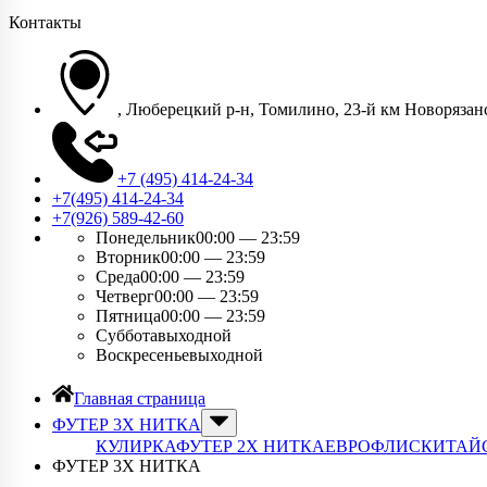
Контакты
, Люберецкий р-н, Томилино, 23-й км Новорязанс
+7 (495) 414-24-34
+7(495) 414-24-34​
+7(926) 589-42-60
Понедельник
00:00 — 23:59
Вторник
00:00 — 23:59
Среда
00:00 — 23:59
Четверг
00:00 — 23:59
Пятница
00:00 — 23:59
Суббота
выходной
Воскресенье
выходной
Главная страница
ФУТЕР 3Х НИТКА
КУЛИРКА
ФУТЕР 2Х НИТКА
ЕВРОФЛИС
КИТАЙ
ФУТЕР 3Х НИТКА